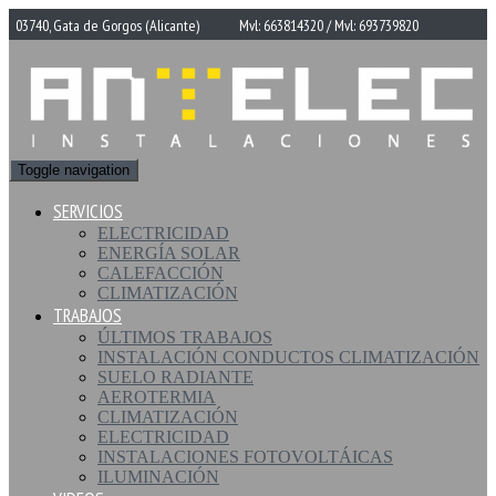
03740, Gata de Gorgos (Alicante)
Mvl: 663814320 / Mvl: 693739820
Toggle navigation
SERVICIOS
ELECTRICIDAD
ENERGÍA SOLAR
CALEFACCIÓN
CLIMATIZACIÓN
TRABAJOS
ÚLTIMOS TRABAJOS
INSTALACIÓN CONDUCTOS CLIMATIZACIÓN
SUELO RADIANTE
AEROTERMIA
CLIMATIZACIÓN
ELECTRICIDAD
INSTALACIONES FOTOVOLTÁICAS
ILUMINACIÓN